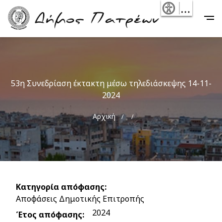
Skip
- Reset
Main
to
navigation
main
content
53η Συνεδρίαση έκτακτη μέσω τηλεδιάσκεψης 14-11-
2024
Breadcrumb
Αρχική
Κατηγορία απόφασης
Αποφάσεις Δημοτικής Επιτροπής
2024
Έτος απόφασης