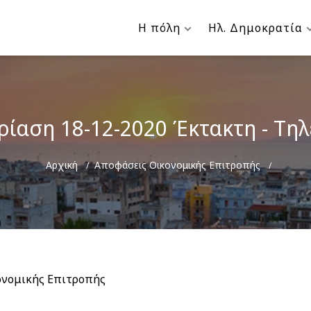
Η πόλη
Ηλ. Δημοκρατία
ρίαση 18-12-2020 Έκτακτη - Τη
Breadcrumb
Αρχική
Αποφάσεις Οικονομικής Επιτροπής
ονομικής Επιτροπής