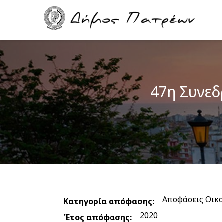
Skip
Main
to
navigation
main
content
47η Συνεδ
Αποφάσεις Οικ
Κατηγορία απόφασης
2020
Έτος απόφασης