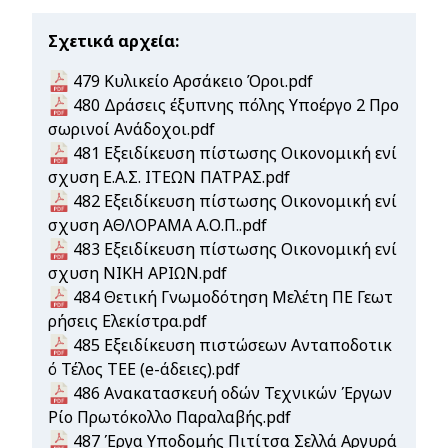
Σχετικά αρχεία
Document
479 Κυλικείο Αρσάκειο Όροι.pdf
Document
480 Δράσεις έξυπνης πόλης Υποέργο 2 Προ
σωρινοί Ανάδοχοι.pdf
Document
481 Εξειδίκευση πίστωσης Οικονομική ενί
σχυση Ε.Α.Σ. ΙΤΕΩΝ ΠΑΤΡΑΣ.pdf
Document
482 Εξειδίκευση πίστωσης Οικονομική ενί
σχυση ΑΘΛΟΡΑΜΑ Α.Ο.Π..pdf
Document
483 Εξειδίκευση πίστωσης Οικονομική ενί
σχυση ΝΙΚΗ ΑΡΙΩΝ.pdf
Document
484 Θετική Γνωμοδότηση Μελέτη ΠΕ Γεωτ
ρήσεις Ελεκίστρα.pdf
Document
485 Εξειδίκευση πιστώσεων Ανταποδοτικ
ό Τέλος ΤΕΕ (e-άδειες).pdf
Document
486 Ανακατασκευή οδών Τεχνικών Έργων
Ρίο Πρωτόκολλο Παραλαβής.pdf
Document
487 Έργα Υποδομής Πιτίτσα Σελλά Αργυρά