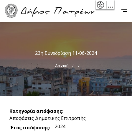
Skip
- Reset
Main
to
navigation
main
content
23η Συνεδρίαση 11-06-2024
Breadcrumb
Αρχική
Κατηγορία απόφασης
Αποφάσεις Δημοτικής Επιτροπής
2024
Έτος απόφασης