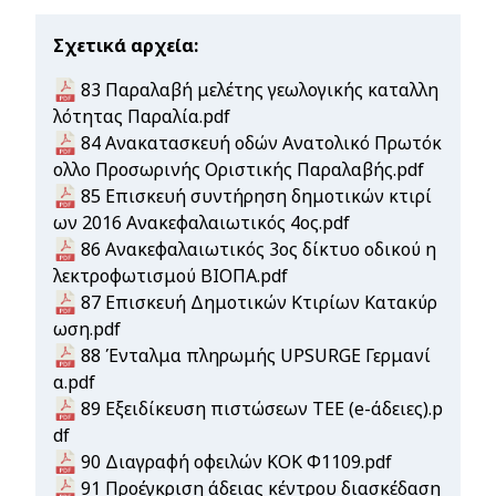
Σχετικά αρχεία
Document
83 Παραλαβή μελέτης γεωλογικής καταλλη
λότητας Παραλία.pdf
Document
84 Ανακατασκευή οδών Ανατολικό Πρωτόκ
ολλο Προσωρινής Οριστικής Παραλαβής.pdf
Document
85 Επισκευή συντήρηση δημοτικών κτιρί
ων 2016 Ανακεφαλαιωτικός 4ος.pdf
Document
86 Ανακεφαλαιωτικός 3ος δίκτυο οδικού η
λεκτροφωτισμού ΒΙΟΠΑ.pdf
Document
87 Επισκευή Δημοτικών Κτιρίων Κατακύρ
ωση.pdf
Document
88 Ένταλμα πληρωμής UPSURGE Γερμανί
α.pdf
Document
89 Εξειδίκευση πιστώσεων ΤΕΕ (e-άδειες).p
df
Document
90 Διαγραφή οφειλών ΚΟΚ Φ1109.pdf
Document
91 Προέγκριση άδειας κέντρου διασκέδαση