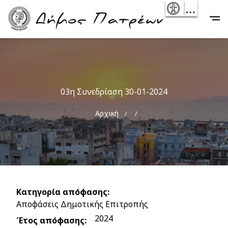
Skip
- Reset
Main
to
navigation
main
content
03η Συνεδρίαση 30-01-2024
Breadcrumb
Αρχική
Κατηγορία απόφασης
Αποφάσεις Δημοτικής Επιτροπής
2024
Έτος απόφασης